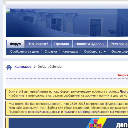
Форум
Что нового?
Правила
Новости Одессы
Ресторан
Сообщения за день
Справка
Календарь
Сообщество
Опции фор
Календарь
Default Calendar
Творит
Если это Ваш первый визит на наш форум, рекомендуем прочесть страницу
Част
Чтобы иметь возможность оставлять сообщения на форуме и получить доступ к
Мы хотели бы Вас поинформировать, что 23.05.2018 политика конфиденциальнос
Наш сайт использует куки-файлы для сбора статистики, обеспечения функционал
Подробнее
о персональных данных и политике конфиденциальности вы можете п