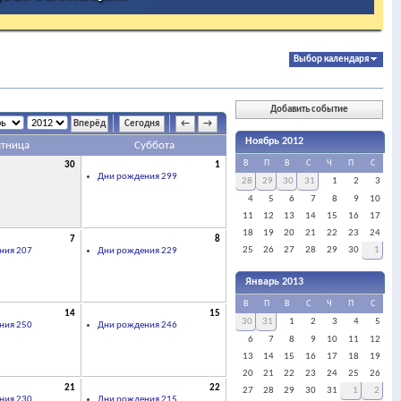
Выбор календаря
Добавить событие
Сегодня
←
→
Ноябрь 2012
ятница
Суббота
В
П
В
С
Ч
П
С
30
1
Дни рождения 299
28
29
30
31
1
2
3
4
5
6
7
8
9
10
11
12
13
14
15
16
17
18
19
20
21
22
23
24
7
8
25
26
27
28
29
30
1
ния 207
Дни рождения 229
Январь 2013
В
П
В
С
Ч
П
С
14
15
30
31
1
2
3
4
5
ния 250
Дни рождения 246
6
7
8
9
10
11
12
13
14
15
16
17
18
19
20
21
22
23
24
25
26
21
22
27
28
29
30
31
1
2
ния 230
Дни рождения 215