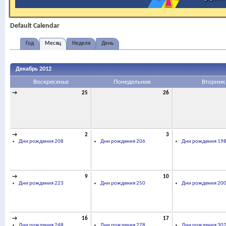
Default Calendar
Год
Месяц
Неделя
День
Декабрь 2012
Воскресенье
Понедельник
Вторник
→
25
26
→
2
3
Дни рождения 208
Дни рождения 206
Дни рождения 19
→
9
10
Дни рождения 223
Дни рождения 250
Дни рождения 20
→
16
17
Дни рождения 248
Дни рождения 278
Дни рождения 30