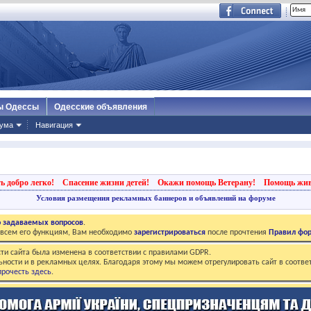
ы Одессы
Одесские объявления
ума
Навигация
ь добро легко!
Спасение жизни детей!
Окажи помощь Ветерану!
Помощь жи
Условия размещения рекламных баннеров и объявлений на форуме
о задаваемых вопросов
.
о всем его функциям, Вам необходимо
зарегистрироваться
после прочтения
Правил фо
ти сайта была изменена в соответствии с правилами GDPR.
ьности и в рекламных целях. Благодаря этому мы можем отрегулировать сайт в соотве
рочесть здесь
.