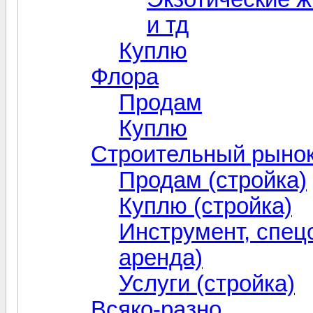
и тд
Куплю
Флора
Продам
Куплю
Строительный рыно
Продам (стройка)
Куплю (стройка)
Инструмент, спец
аренда)
Услуги (стройка)
Всяко-разно