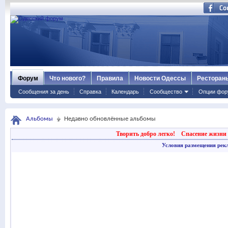
Форум
Что нового?
Правила
Новости Одессы
Ресторан
Сообщения за день
Справка
Календарь
Сообщество
Опции фор
Альбомы
Недавно обновлённые альбомы
Творить добро легко!
Спасение жизни 
Условия размещения рек